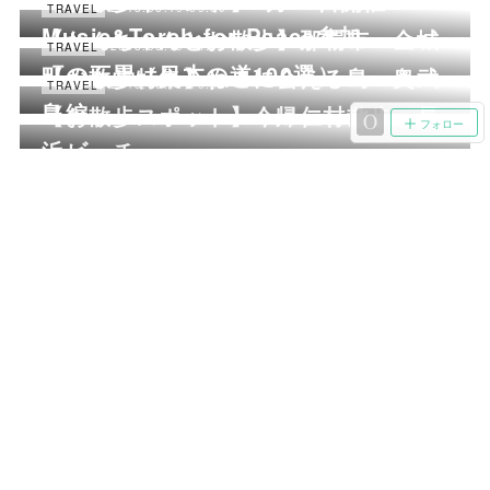
【お散歩イベント】6月23日開催
2018.06.19 09:00
TRAVEL
Music&Torch for Peace参加
【わんちゃんとお散歩】那覇市 金城
2018.06.19 04:06
TRAVEL
町の石畳（日本の道100選）
【お散歩特集】ねこに会える島 奥武
2018.06.14 10:00
TRAVEL
島編
【お散歩スポット】今帰仁村散歩＿長
2018.06.14 09:48
TRAVEL
フォロー
浜ビーチ
【お散歩スポット】糸満市＿沖縄県平
2018.06.13 07:10
TRAVEL
和創造の森公園
【今日のわんちゃんとお散歩】読谷村
＿座喜味城跡
2018.06.13 06:53
TRAVEL
【今日のお散歩】読谷村＿宇座ビーチ
2018.06.13 06:47
TRAVEL
【今日のお散歩】読谷村＿残波岬
2018.06.13 01:10
TRAVEL
【今日のおさんぽ】宜野湾海浜公園
プライバシーポリシー
特定商取引法に基づく表記