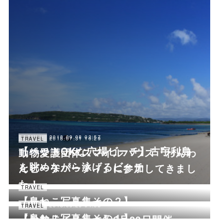
2018.09.08 02:57
TRAVEL
2018.07.31 10:29
TRAVEL
【ペットOKな穴場ビーチ】古宇利島
動物愛護団体スマイルパウズ『わんわ
を眺めながら泳げるビーチ
んビーチパーティ』に参加してきまし
た！
2018.07.11 02:57
TRAVEL
【島ねこ写真集その２】
2018.06.26 04:32
TRAVEL
2018.06.26 04:03
TRAVEL
【島ねこ写真集その１】