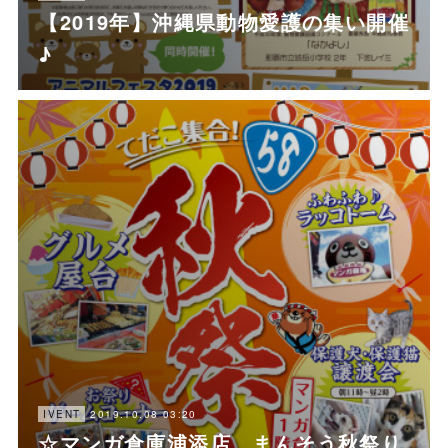
【2019年】沖縄県動物愛護の集い開催
♪
2019.10.08 03:20
IVENT
☆マンガ倉庫浦添店 まんそう秋祭り