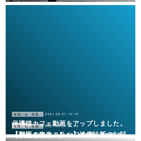
2021.09.27 10:15
保護いぬ・保護ねこ情報・譲渡会情報
保護猫カフェ動画をアップしました。
2021.09.27 05:32
history
2021.09.24 05:09
保護いぬ・保護ねこ情報・譲渡会情報
【獣医の先生コラム】健康診断のお話
【譲渡会開催！】26日14時～16時＠