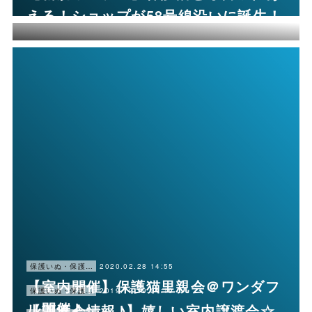
える！ショップが58号線沿いに誕生！
2020.02.28 14:55
保護いぬ・保護ねこ情報・譲渡会情報
【室内開催】保護猫里親会＠ワンダフ
2019.12.19 01:19
保護いぬ・保護ねこ情報・譲渡会情報
ル開催♪
【譲渡会情報♪】嬉しい室内譲渡会☆