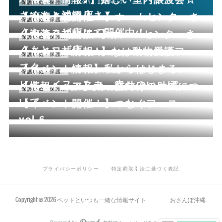
2019.11.23 04:17
保護いぬ・保護ねこ情報・譲渡会情報
さくもと浦添店さん
【譲渡会初開催！】ホームセンターさ
2019.11.14 11:04
保護いぬ・保護ねこ情報・譲渡会情報
くもとコザ店にて開催中！
【譲渡会初開催♪】ホームセンターさ
2019.10.17 12:49
保護いぬ・保護ねこ情報・譲渡会情報
くもとコザ店
【イベント情報♪】なは動物愛護フェ
2019.10.09 15:08
保護いぬ・保護ねこ情報・譲渡会情報
スタ
【イベント情報】私からはじまる。‐
2019.10.09 13:34
保護いぬ・保護ねこ情報・譲渡会情報
ヒト・イヌ・ネコ、幸せのいっぽ‐
【情報シェア】犬・猫向けの助成につ
2019.10.09 03:35
保護いぬ・保護ねこ情報・譲渡会情報
いて
【イベント開催！】つなぐフェス
vol.6
プライバシーポリシー
特定商取引法に基づく表記
Copyright ©
2026
ペットといつも一緒な情報サイト おさんぽ沖縄
.