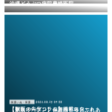
沖縄どうぶつ病院豊崎医院
2021.09.24 04:59
保護いぬ・保護ねこ情報・譲渡会情報
2020.06.12 07:30
保護いぬ・保護ねこ情報・譲渡会情報
【獣医の先生コラム】掲載スタート
【新規オープン】保護猫と毎日ふれあ