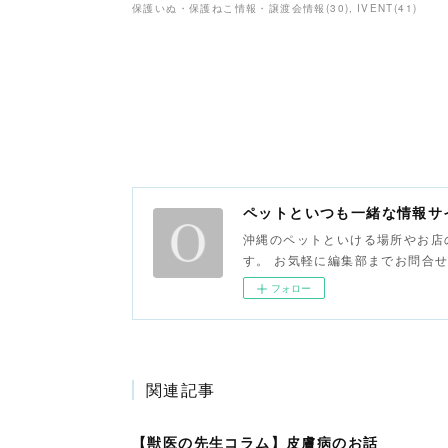
保護いぬ・保護ねこ情報・譲渡会情報
(
30
)
IVENT
(
41
)
ペットといつも一緒な情
沖縄のペットといける場所やお店
す。 お気軽に編集部までお問合
フォロー
関連記事
【獣医の先生コラム】皮膚病のお話