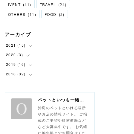
IVENT
(
41
)
TRAVEL
(
24
)
OTHERS
(
11
)
FOOD
(
2
)
アーカイブ
2021
(
15
)
2020
(
3
(
6
)
)
(
9
)
2019
(
16
(
1
)
)
(
1
)
2018
(
32
(
2
)
)
(
1
)
(
6
)
(
1
)
(
8
)
(
1
)
ペットといつも一緒な情報サイト おさんぽ沖縄
(
6
)
沖縄のペットといける場所
(
3
)
やお店の情報サイト。 ご掲
載のご要望や取材依頼など
(
8
)
など大募集中です。 お気軽
(
13
)
に編集部までお問合せくだ