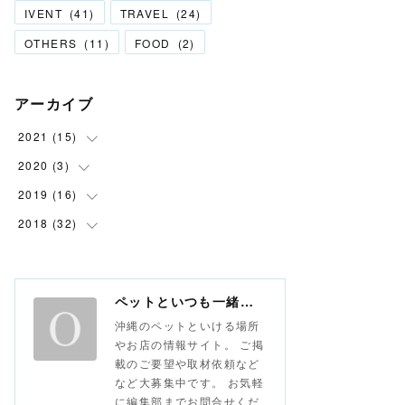
IVENT
(
41
)
TRAVEL
(
24
)
OTHERS
(
11
)
FOOD
(
2
)
アーカイブ
2021
(
15
)
2020
(
3
(
6
)
)
(
9
)
2019
(
16
(
1
)
)
(
1
)
2018
(
32
(
2
)
)
(
1
)
(
6
)
(
1
)
(
8
)
(
1
)
ペットといつも一緒な情報サイト おさんぽ沖縄
(
6
)
沖縄のペットといける場所
(
3
)
やお店の情報サイト。 ご掲
載のご要望や取材依頼など
(
8
)
など大募集中です。 お気軽
(
13
)
に編集部までお問合せくだ