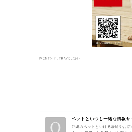
IVENT
(
41
)
TRAVEL
(
24
)
ペットといつも一緒な情
沖縄のペットといける場所やお店