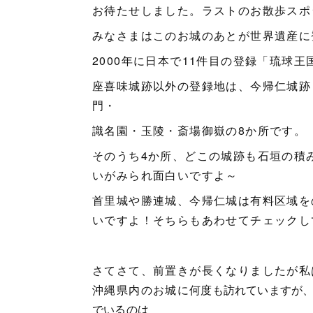
お待たせしました。ラストのお散歩スポ
みなさまはこのお城のあとが世界遺産に
2000年に日本で11件目の登録「琉球
座喜味城跡以外の登録地は、今帰仁城跡
門・
識名園・玉陵・斎場御嶽の8か所です。
そのうち4か所、どこの城跡も石垣の積
いがみられ面白いですよ～
首里城や勝連城、今帰仁城は有料区域を
いですよ！そちらもあわせてチェックし
さてさて、前置きが長くなりましたが私
沖縄県内のお城に
何度も訪れていますが
でいるのは