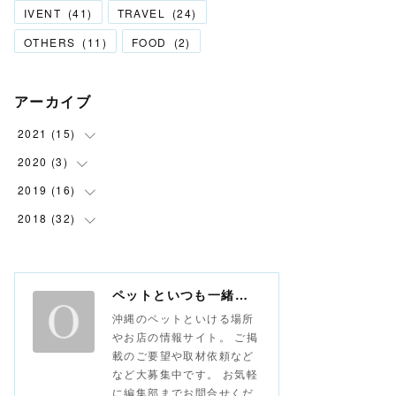
IVENT
(
41
)
TRAVEL
(
24
)
OTHERS
(
11
)
FOOD
(
2
)
アーカイブ
2021
(
15
)
2020
(
3
(
6
)
)
(
9
)
2019
(
16
(
1
)
)
(
1
)
2018
(
32
(
2
)
)
(
1
)
(
6
)
(
1
)
(
8
)
(
1
)
ペットといつも一緒な情報サイト おさんぽ沖縄
(
6
)
沖縄のペットといける場所
(
3
)
やお店の情報サイト。 ご掲
載のご要望や取材依頼など
(
8
)
など大募集中です。 お気軽
(
13
)
に編集部までお問合せくだ