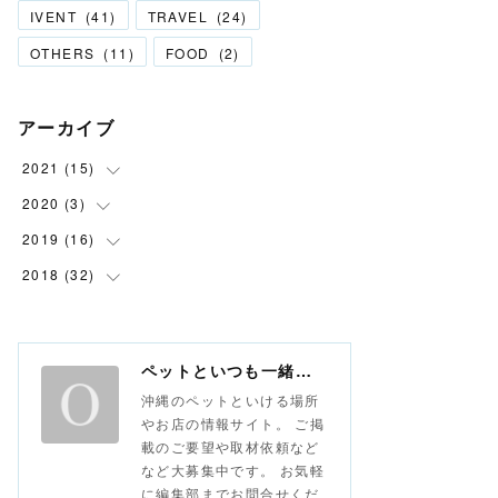
IVENT
(
41
)
TRAVEL
(
24
)
OTHERS
(
11
)
FOOD
(
2
)
アーカイブ
2021
(
15
)
2020
(
3
(
6
)
)
(
9
)
2019
(
16
(
1
)
)
(
1
)
2018
(
32
(
2
)
)
(
1
)
(
6
)
(
1
)
(
8
)
(
1
)
ペットといつも一緒な情報サイト おさんぽ沖縄
(
6
)
沖縄のペットといける場所
(
3
)
やお店の情報サイト。 ご掲
載のご要望や取材依頼など
(
8
)
など大募集中です。 お気軽
(
13
)
に編集部までお問合せくだ