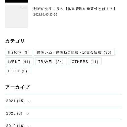
獣医の先生コラム【体重管理の重要性とは！？】
2021.10.03 13:30
カテゴリ
history
(
3
)
保護いぬ・保護ねこ情報・譲渡会情報
(
30
)
IVENT
(
41
)
TRAVEL
(
24
)
OTHERS
(
11
)
FOOD
(
2
)
アーカイブ
2021
(
15
)
(
6
)
2020
(
3
)
(
9
)
(
1
)
2019
(
16
)