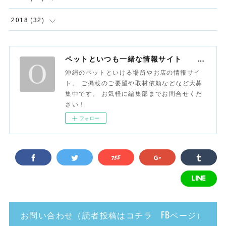
(
1
)
(
2
)
2018
(
32
)
(
1
)
(
6
)
(
1
)
ペットといつも一緒な情報サイト おさんぽ沖縄
(
8
)
(
1
)
沖縄のペットといける場所やお店の情報サイ
ト。 ご掲載のご要望や取材依頼などなど大募
(
6
)
集中です。 お気軽に編集部までお問合せくだ
さい！
(
3
)
フォロー
(
8
)
(
13
)
お問い合わせ（読者投稿はコチラ FBページ）