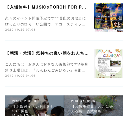
【入場無料】MUSIC&TORCH FOR PEACE2020＠沖縄平和創造の森公園
久々のイベント開催予定です^^普段のお散歩に
ぴったりのひろーい公園で、アコースティッ…
2020.10.29 07:08
【朝活・犬活】気持ちの良い朝をわんちゃんと
こんにちは！おさんぽおきなわ編集部です♪毎月
第３土曜日は、『わんわんごみひろい』＠那…
2019.10.09 04:04
2018.06.26 04:03
2018.06.19 04:06
【お散歩イベント】6月
【お散歩特集】ねこに会
23日開催
える島 奥武島編
Music&Torch for Pea…