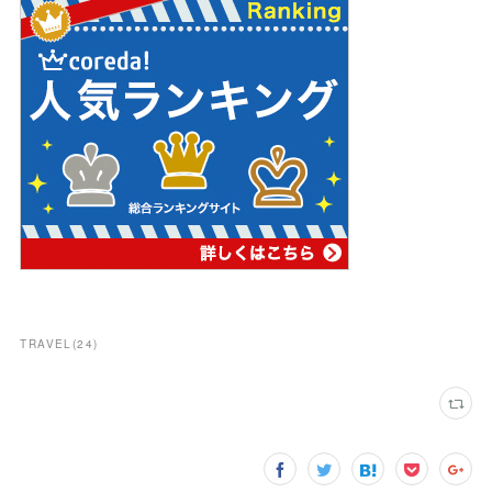
TRAVEL
(
24
)