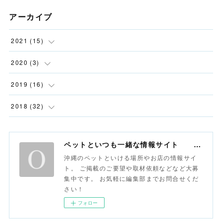
アーカイブ
2021
(
15
)
(
6
)
2020
(
3
)
(
9
)
(
1
)
2019
(
16
)
(
1
)
(
2
)
2018
(
32
)
(
1
)
(
6
)
(
1
)
ペットといつも一緒な情報サイト おさんぽ沖縄
(
8
)
(
1
)
沖縄のペットといける場所やお店の情報サイ
ト。 ご掲載のご要望や取材依頼などなど大募
(
6
)
集中です。 お気軽に編集部までお問合せくだ
さい！
(
3
)
フォロー
(
8
)