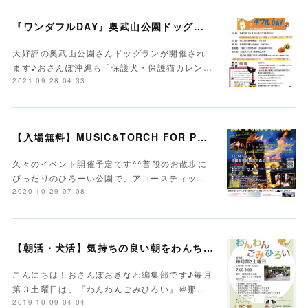
『ワンダフルDAY』奥武山公園ドッグラン開催！
大好評の奥武山公園さんドッグランが開催され
ます♪おさんぽ沖縄も「保護犬・保護猫カレン…
2021.09.28 04:33
【入場無料】MUSIC&TORCH FOR PEACE2020＠沖縄平和創造の森公園
久々のイベント開催予定です^^普段のお散歩に
ぴったりのひろーい公園で、アコースティッ…
2020.10.29 07:08
【朝活・犬活】気持ちの良い朝をわんちゃんと
こんにちは！おさんぽおきなわ編集部です♪毎月
第３土曜日は、『わんわんごみひろい』＠那…
2019.10.09 04:04