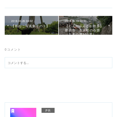
2018.06.26 04:32
2018.06.19 09:00
【島ねこ写真集その１】
【わんちゃんとお散歩】
那覇市 金城町の石畳
（日本の道100選）
0
コメント
PR